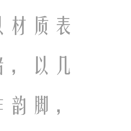
以材质表
绪，以几
作韵脚，