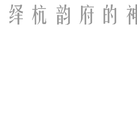
演绎杭韵府的