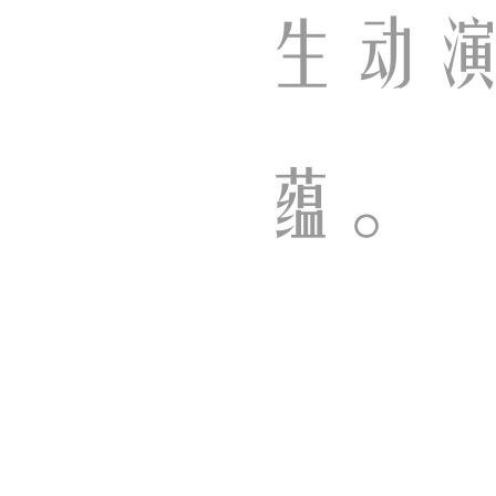
生动
蕴。