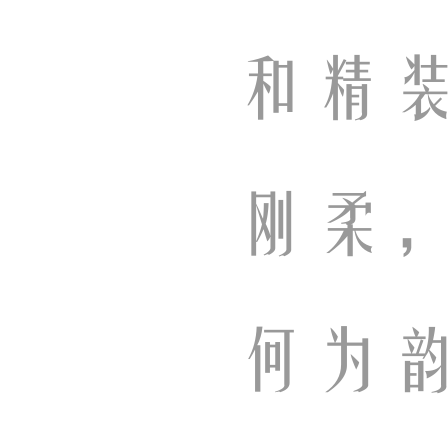
和精
刚柔
何为