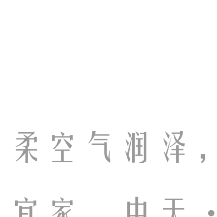
温柔空气润泽
业宜家，中天