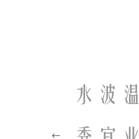
水波
秀宜