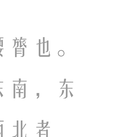
腰膂也。
东南，东
西北者