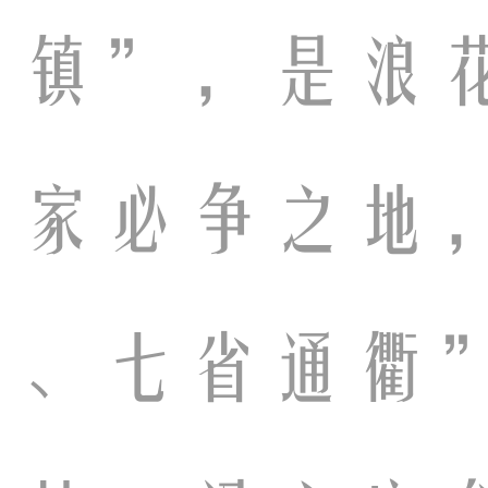
重镇”，是浪
兵家必争之地
马、七省通衢