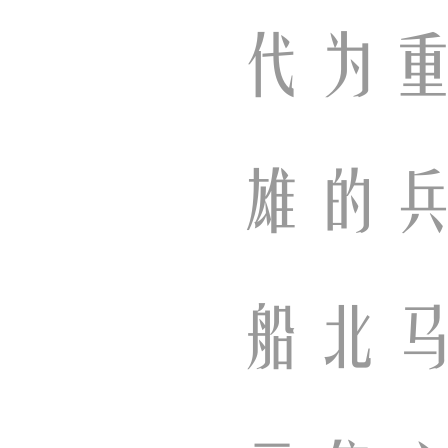
代为
雄的
船北