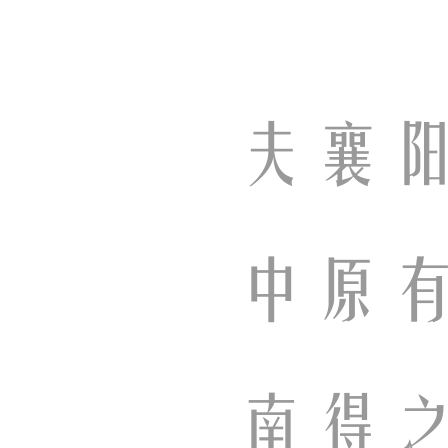
夫襄
中原
南得